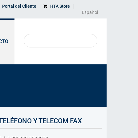
Portal del Cliente
HTA Store
Español
CTO
APRENDE MÁS
MAPA
Aplicaciones
Dirección
Producto descontinuado
TELÉFONO Y TELECOM FAX
Glosario
Impacto ambiental