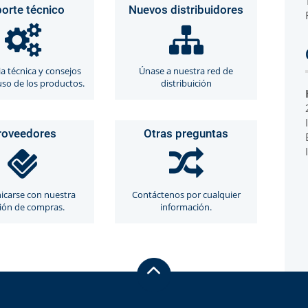
orte técnico
Nuevos distribuidores
Otras Técnicas
Mue
Espacio de Cabeza Dinámico
ia técnica y consejos
Únase a nuestra red de
Automuestreadores OEM
uso de los productos.
distribuición
roveedores
Otras preguntas
carse con nuestra
Contáctenos por cualquier
ión de compras.
información.