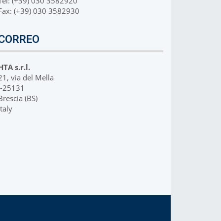
Tel: (+39) 030 3582920
Cromatografía de Gases
Fax: (+39) 030 3582930
streadores automáticos para GC: permiten la introducción
de muestras líquidas, espacio de cabeza y SPME
CORREO
Más Info
HTA s.r.l.
21, via del Mella
I-25131
Brescia (BS)
Italy