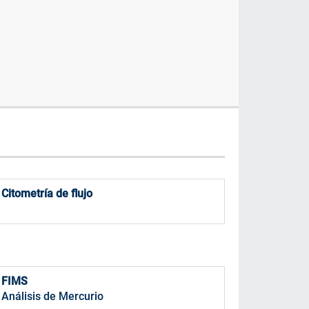
Cromatografía de Gases
streadores automáticos para GC: permiten la introducción
de muestras líquidas, espacio de cabeza y SPME
Más Info
Citometría de flujo
FIMS
Análisis de Mercurio