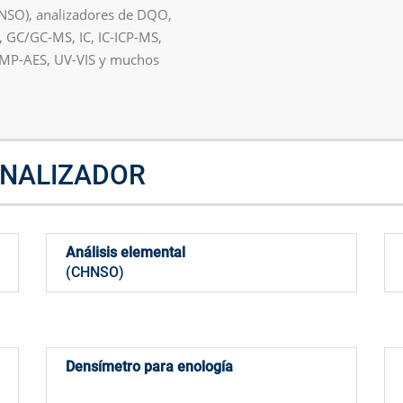
HNSO), analizadores de DQO,
Otras Técnicas
S, GC/GC-MS, IC, IC-ICP-MS,
Mue
 MP-AES, UV-VIS y muchos
Espacio de Cabeza Dinámico
Automuestreadores OEM
ANALIZADOR
Análisis elemental
(CHNSO)
Densímetro para enología