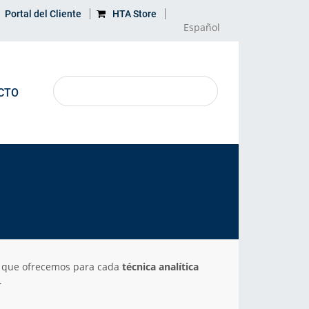
Portal del Cliente
HTA Store
Español
CTO
APRENDE MÁS
MAPA
Aplicaciones
Dirección
Producto descontinuado
s que ofrecemos para cada
técnica analítica
Glosario
.
Impacto ambiental