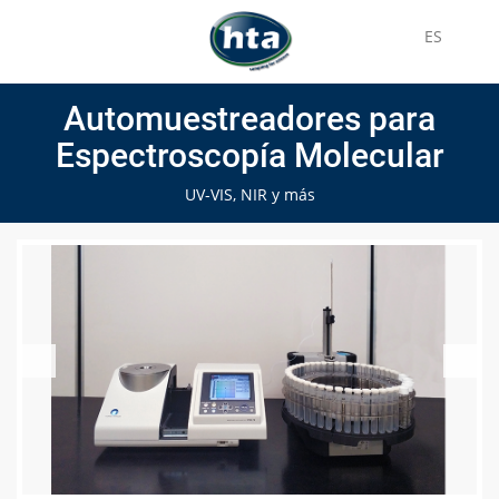
ES
Automuestreadores para
Espectroscopía Molecular
UV-VIS, NIR y más