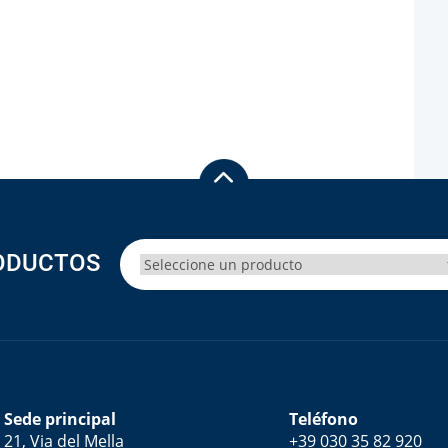
Otras Técnicas
Mue
Espacio de Cabeza Dinámico
Automuestreadores OEM
ODUCTOS
Sede principal
Teléfono
21, Via del Mella
+39 030 35 82 920