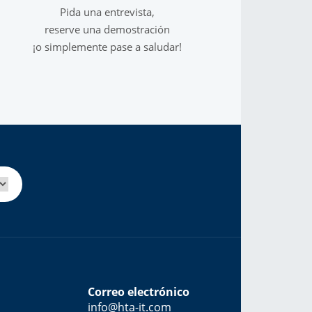
Cromatografía de Gases
Pida una entrevista,
streadores automáticos para GC: permiten la introducción
reserve una demostración
de muestras líquidas, espacio de cabeza y SPME
¡o simplemente pase a saludar!
Más Info
Correo electrónico
info@hta-it.com