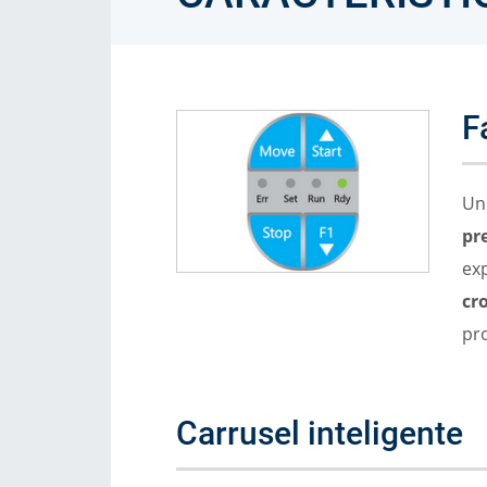
F
U
pr
ex
cr
pr
Carrusel inteligente