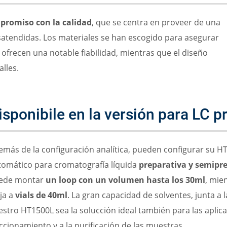
promiso con la calidad
, que se centra en proveer de una
satendidas. Los materiales se han escogido para asegurar
ofrecen una notable fiabilidad, mientras que el diseño
lles.
isponibile en la versión para LC p
emás de la configuración analítica, pueden configurar su
tomático para cromatografía líquida
preparativa y semipr
ede montar
un loop con un volumen hasta los 30ml
, mie
ja a
vials de 40ml
. La gran capacidad de solventes, junta a l
stro HT1500L sea la solucción ideal también para las aplicac
ccionamiento y a la purificación de las muestras.