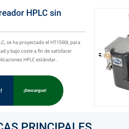
Otras Técnicas
reador HPLC sin
Mue
Espacio de Cabeza Dinámico
Automuestreadores OEM
LC, se ha proyectado el HT1500L para
ad y bajo coste a fin de satisfacer
plicaciones HPLC estándar.
!
¡Descargue!
CAS PRINCIPALES