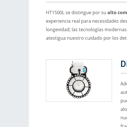
HT1500L se distingue por su
alto com
experiencia real para necesidades de
longevidad; las tecnologías modernas 
atestigua nuestro cuidado por los deta
D
Ad
au
pu
alo
nue
fra