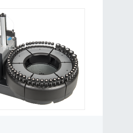
Cromatografía de Gases
streadores automáticos para GC: permiten la introducción
de muestras líquidas, espacio de cabeza y SPME
Más Info