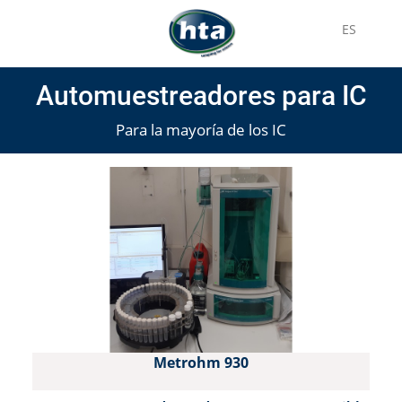
ES
Automuestreadores para IC
Para la mayoría de los IC
Metrohm 930