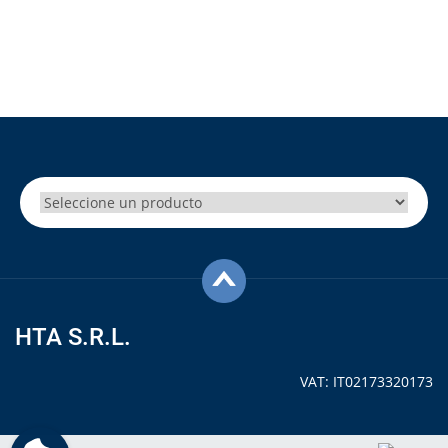
¿No ha encontrado el modelo o la marca que estaba
buscando?
¡Consulte con nosotros!
HTA S.R.L.
VAT: IT02173320173