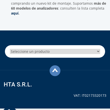
comprando un nuevo kit de montaje. Suportamos
más de
60 modelos de
analizadores
: consulten la lista completa
aquí
.
HTA S.R.L.
VAT: IT02173320173