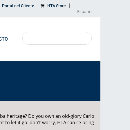
Portal del Cliente
HTA Store
Español
CTO
APRENDE MÁS
MAPA
Aplicaciones
Dirección
Producto descontinuado
Glosario
rba heritage? Do you own an old-glory Carlo
t to let it go: don’t worry, HTA can re-bring
Impacto ambiental