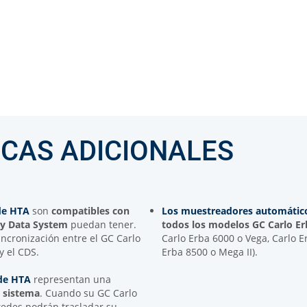
ICAS ADICIONALES
de HTA
son
compatibles con
Los muestreadores automátic
y Data System
puedan tener.
todos los modelos GC Carlo E
ncronización entre el GC Carlo
Carlo Erba 6000 o Vega, Carlo E
y el CDS.
Erba 8500 o Mega II).
de HTA
representan una
u sistema
. Cuando su GC Carlo
ustedes podrán trasladar su