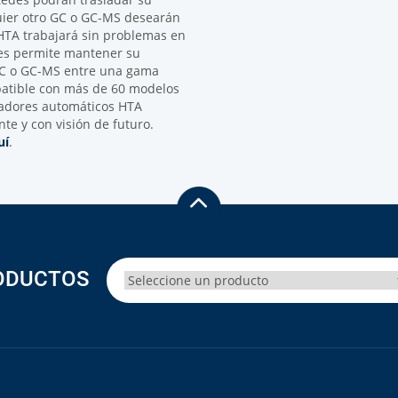
ier otro GC o GC-MS desearán
HTA trabajará sin problemas en
les permite mantener su
 GC o GC-MS entre una gama
atible con más de 60 modelos
eadores automáticos HTA
te y con visión de futuro.
uí
.
ODUCTOS