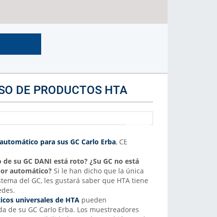
Marca de Analizador
Selecciona la marca de analizador
Más Info
USO DE PRODUCTOS HTA
automático para sus GC Carlo Erba
, CE
 de su GC DANI está roto? ¿Su GC no está
or automático?
Si le han dicho que la única
istema del GC, les gustará saber que HTA tiene
edes.
cos universales de HTA
pueden
ida de su GC Carlo Erba. Los muestreadores