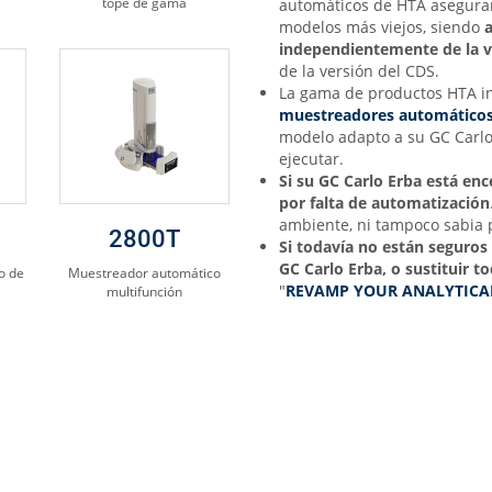
tope de gama
automáticos de HTA aseguran
modelos más viejos, siendo
independientemente de
la 
de la versión del CDS.
La gama de productos HTA i
muestreadores automático
modelo adapto a su GC Carlo 
ejecutar.
Si su GC Carlo Erba está en
por falta de automatización
ambiente, ni tampoco sabia p
2800T
Si todavía no están seguro
GC Carlo Erba, o sustituir t
o de
Muestreador automático
"
REVAMP YOUR ANALYTICA
multifunción