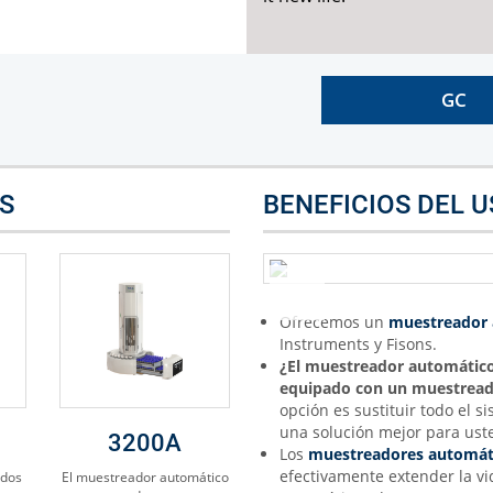
GC
S
BENEFICIOS DEL 
Ofrecemos un
muestreador 
Instruments y Fisons.
¿
El muestreador automático
equipado con un muestread
opción es sustituir todo el s
una solución mejor para ust
3200A
Los
muestreadores automáti
efectivamente extender la v
idos
El muestreador automático