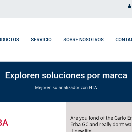
ODUCTOS
SERVICIO
SOBRE NOSOTROS
CONTA
PROCESAMIENTO DE PEDIDO
NOTICIAS Y EVENTOS
Selecciona los productos según
Exploren soluciones por marca
Marca de Analizador
Preguntas frecuentes Pedidos & Logística
Blog
Mejoren su analizador con HTA
Tipo de Analizador
Eventos
Are you fond of the Carlo E
BA
Erba GC and really don’t wan
it new life!