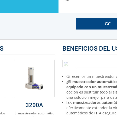
GC
S
BENEFICIOS DEL 
Ofrecemos un muestreador a
¿El muestreador automático
equipado con un muestread
opción es sustituir todo el s
una solución mejor para ust
Los
muestreadores automáti
3200A
efectivamente extender la v
automáticos de HTA aseguran
idos
El muestreador automático