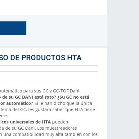
Marca de Analizador
Selecciona la marca de analizador
Más Info
USO DE PRODUCTOS HTA
utomático para sus GC y GC-TOF Dani.
 de su GC DANI está roto? ¿Su GC no está
or automático?
Si le han dicho que la única
istema del GC, les gustará saber que HTA tiene
edes.
cos universales de HTA
pueden
ida de su GC Dani. Los muestreadores
 una compatibilidad muy alta también con los