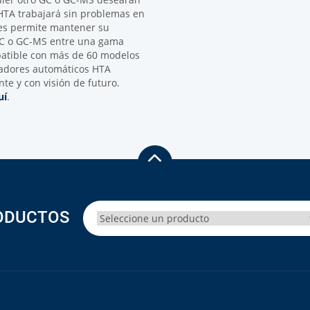
HTA trabajará sin problemas en
les permite mantener su
 GC o GC-MS entre una gama
atible con más de 60 modelos
eadores automáticos HTA
te y con visión de futuro.
uí
.
ODUCTOS