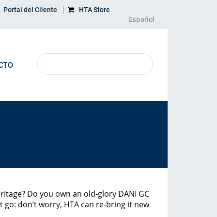
Portal del Cliente
HTA Store
Español
CTO
APRENDE MÁS
MAPA
Aplicaciones
Dirección
Producto descontinuado
Glosario
eritage? Do you own an old-glory DANI GC
it go: don’t worry, HTA can re-bring it new
Impacto ambiental