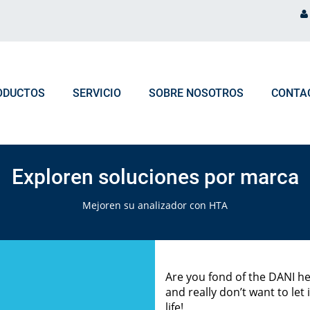
ODUCTOS
SERVICIO
SOBRE NOSOTROS
CONTA
PROCESAMIENTO DE PEDIDO
NOTICIAS Y EVENTOS
Selecciona los productos según
Exploren soluciones por marca
Marca de Analizador
Preguntas frecuentes Pedidos & Logística
Blog
Mejoren su analizador con HTA
Tipo de Analizador
Eventos
Are you fond of the DANI h
and really don’t want to let 
life!