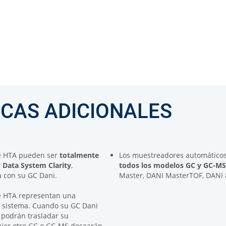
ICAS ADICIONALES
e HTA pueden ser
totalmente
Los muestreadores automático
 Data System Clarity
,
todos los modelos GC y GC-MS
 con su GC Dani.
Master, DANI MasterTOF, DANI 8
e HTA representan una
u sistema. Cuando su GC Dani
es podrán trasladar su
ier otro GC o GC-MS desearán