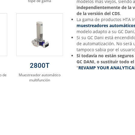
tope de gama
modelos más viejos, siendo
independientemente
de la 
de la versión del CDS
.
La gama de productos HTA i
muestreadores automático
modelo adapto a su GC Dani, 
Si su GC Dani está encendido
de automatización. No será 
tampoco sabia por el usuario
Si todavía no están seguro
GC DANI, o sustituir todo el
2800T
"
REVAMP YOUR ANALYTICA
o de
Muestreador automático
multifunción