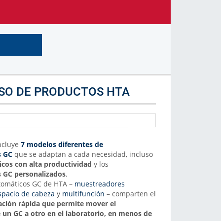
Marca de Analizador
Selecciona la marca de analizador
Más Info
USO DE PRODUCTOS HTA
ncluye
7 modelos diferentes de
s GC
que se adaptan a cada necesidad, incluso
cos con alta productividad
y los
 GC personalizados
.
tomáticos GC de HTA –
muestreadores
spacio de cabeza
y
multifunción
– comparten el
jación rápida que permite mover el
un GC a otro en el laboratorio, en menos de