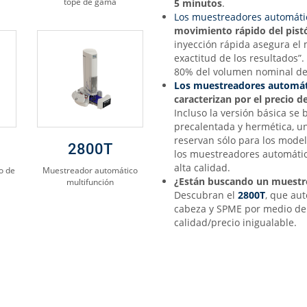
tope de gama
5 minutos
.
Los muestreadores automáti
movimiento rápido del pist
inyección rápida asegura el 
exactitud de los resultados”.
80% del volumen nominal de l
Los muestreadores automát
caracterizan por el precio 
Incluso la versión básica se
precalentada y hermética, 
reservan sólo para los mode
2800T
los muestreadores automátic
alta calidad.
o de
Muestreador automático
¿Están buscando un muestre
multifunción
Descubran el
2800T
, que aut
cabeza y SPME por medio de 
calidad/precio inigualable.