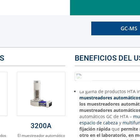
GC-MS
S
BENEFICIOS DEL 
La gama de productos HTA i
muestreadores automático
los muestreadores automáti
muestreadores automáticos
automáticos GC de HTA –
mue
espacio de cabeza
y
multifu
3200A
fijación rápida
que
permite 
otro en el laboratorio, en 
idos
El muestreador automático