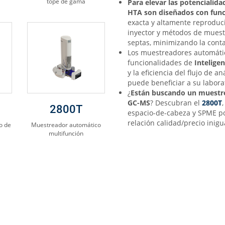
tope de gama
Para elevar las potencialida
HTA son diseñados con func
exacta y altamente reproducib
inyector y métodos de muest
septas, minimizando la conta
Los muestreadores automátic
funcionalidades de
Inteligen
y la eficiencia del flujo de a
puede beneficiar a su labora
¿
Están buscando un muestre
GC-MS
? Descubran el
2800T
2800T
espacio-de-cabeza y SPME po
relación calidad/precio inigu
o de
Muestreador automático
multifunción