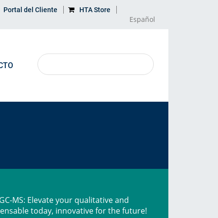
Portal del Cliente
HTA Store
Español
CTO
APRENDE MÁS
MAPA
Aplicaciones
Dirección
Producto descontinuado
Glosario
C-MS: Elevate your qualitative and
pensable today, innovative for the future!
Impacto ambiental