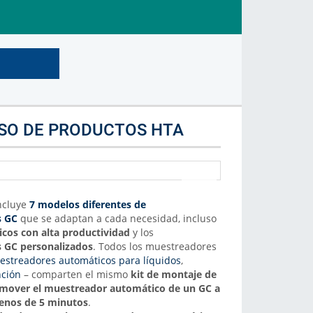
Marca de Analizador
Selecciona la marca de analizador
Más Info
USO DE PRODUCTOS HTA
ncluye
7 modelos diferentes de
s GC
que se adaptan a cada necesidad, incluso
cos con alta productividad
y los
 GC personalizados
. Todos los muestreadores
streadores automáticos para líquidos
,
nción
– comparten el mismo
kit de montaje de
mover el muestreador automático de un GC a
menos de 5 minutos
.