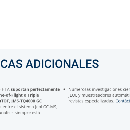
ICAS ADICIONALES
e HTA
suportan perfectamente
Numerosas investigaciones cien
me-of-Flight
o
Triple
JEOL y muestreadores automáti
uTOF, JMS-TQ4000 GC
revistas especializadas.
Contác
a entre el sistema Jeol GC-MS,
nálisis siempre está