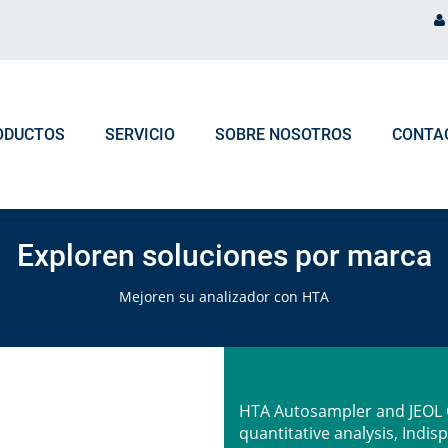
ODUCTOS
SERVICIO
SOBRE NOSOTROS
CONTA
PROCESAMIENTO DE PEDIDO
NOTICIAS Y EVENTOS
Selecciona los productos según
Exploren soluciones por marca
Marca de Analizador
Preguntas frecuentes Pedidos & Logística
Blog
Mejoren su analizador con HTA
Tipo de Analizador
Eventos
HTA Autosampler and JEOL G
quantitative analysis, Indis