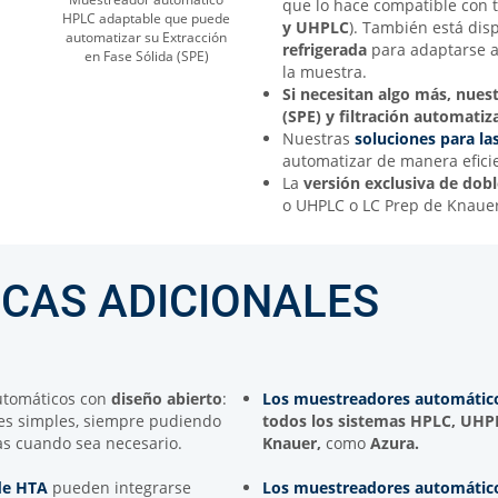
que lo hace compatible con 
HPLC adaptable que puede
y UHPLC
). También está dis
automatizar su Extracción
refrigerada
para adaptarse a 
en Fase Sólida (SPE)
la muestra.
Si necesitan algo más, nues
(SPE) y filtración automatiz
Nuestras
soluciones para la
automatizar de manera efici
La
versión exclusiva de dobl
o UHPLC o LC Prep de Knauer
ICAS ADICIONALES
utomáticos con
diseño abierto
:
Los muestreadores automátic
es simples, siempre pudiendo
todos los sistemas
HPLC, UHPL
as cuando sea necesario.
Knauer
,
como
Azura.
de HTA
pueden integrarse
Los muestreadores automátic