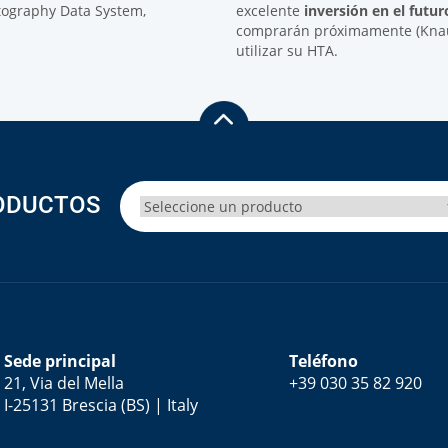
ography Data System,
excelente
inversión en el futu
comprarán próximamente (Knau
utilizar su HTA.
ODUCTOS
Sede principal
Teléfono
21, Via del Mella
+39 030 35 82 920
I-25131 Brescia (BS) | Italy