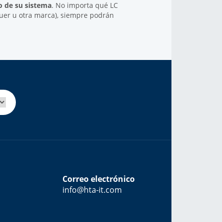
ro de su sistema
. No importa qué LC
er u otra marca), siempre podrán
Correo electrónico
info@hta-it.com