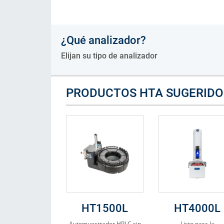
Consumibles
¿Qué analizador?
Soluciones
Elijan su tipo de analizador
PRODUCTOS HTA SUGERIDO
HT1500L
HT4000L
Automuestrador HPLC sin
Listo para la