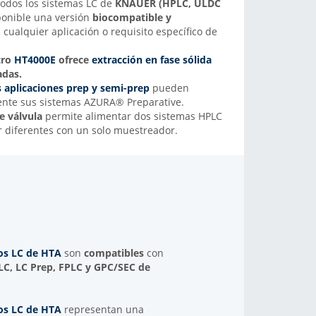
todos los sistemas LC de
KNAUER (HPLC, ULDC
ponible una versión
biocompatible y
cualquier aplicación o requisito específico de
tro
HT4000E
ofrece
extracción en fase sólida
adas
.
s aplicaciones prep y semi-prep
pueden
ente sus sistemas AZURA® Preparative.
e válvula
permite alimentar dos sistemas HPLC
 diferentes con un solo muestreador.
os LC de HTA
son
compatibles
con
C, LC Prep, FPLC y GPC/SEC
de
os LC de HTA
representan una