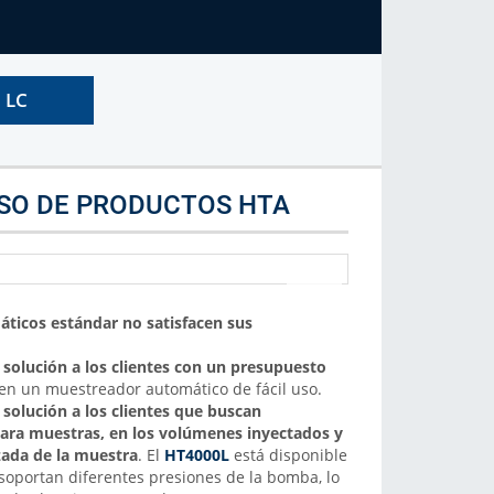
Marca de Analizador
Selecciona la marca de analizador
Más Info
 LC
USO DE PRODUCTOS HTA
ticos estándar no satisfacen sus
 solución a los clientes con un presupuesto
en un muestreador automático de fácil uso.
 solución a los clientes que buscan
 para muestras, en los volúmenes inyectados y
zada de la muestra
. El
HT4000L
está disponible
soportan diferentes presiones de la bomba, lo