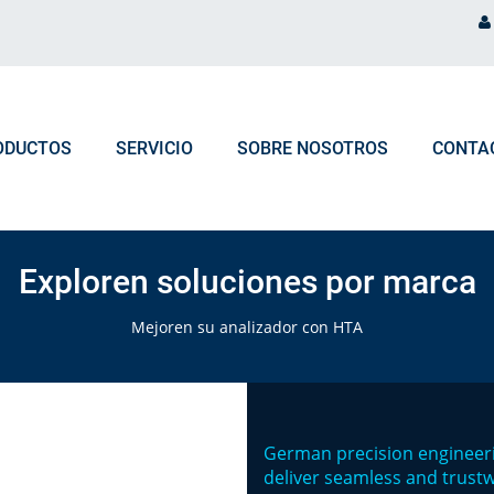
ODUCTOS
SERVICIO
SOBRE NOSOTROS
CONTA
PROCESAMIENTO DE PEDIDO
NOTICIAS Y EVENTOS
Selecciona los productos según
Exploren soluciones por marca
Marca de Analizador
Preguntas frecuentes Pedidos & Logística
Blog
Mejoren su analizador con HTA
Tipo de Analizador
Eventos
German precision engineeri
deliver seamless and trust