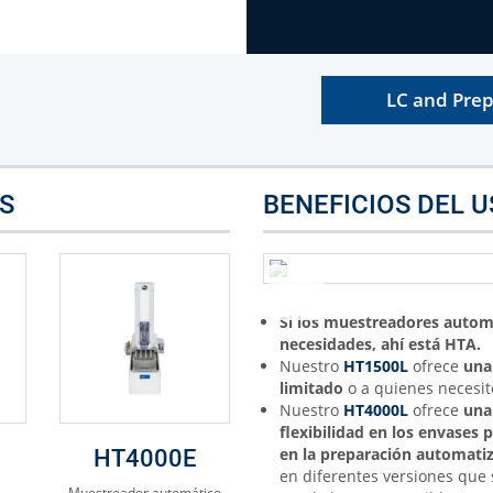
LC and Prep
S
BENEFICIOS DEL 
Si los muestreadores automá
necesidades, ahí está HTA.
Nuestro
HT1500L
ofrece
una
limitado
o a quienes necesit
Nuestro
HT4000L
ofrece
una
flexibilidad en los envases
en la preparación automati
HT4000E
en diferentes versiones que 
Muestreador automático