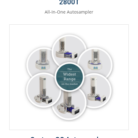
2800T
All-In-One Autosampler