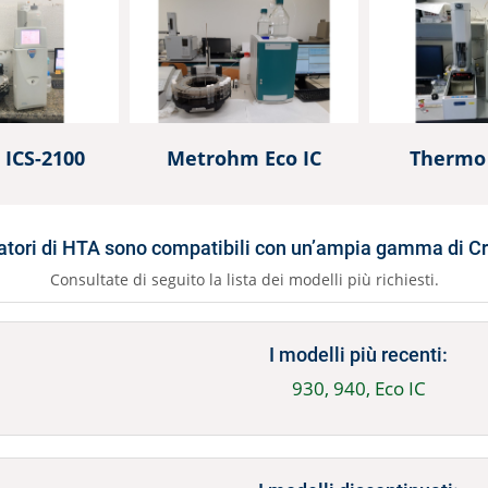
Altre Tecniche
Aut
Spazio di Testa Dinamico
Autocampionatori OEM
ICS-2100
Metrohm Eco IC
Thermo
tori di HTA sono compatibili con un’ampia gamma di Cr
Consultate di seguito la lista dei modelli più richiesti.
I modelli più recenti:
930, 940, Eco IC