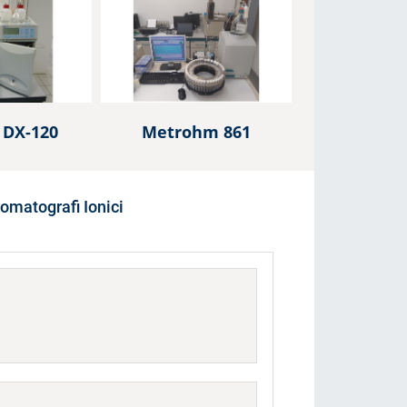
ocampionatori per IC: esplora le soluzioni automatizzate di
HTA per la Cromatografia Ionica
Visualizza
 DX-120
Metrohm 861
omatografi Ionici