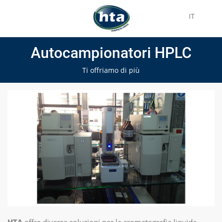
IT
Autocampionatori HPLC
Ti offriamo di più