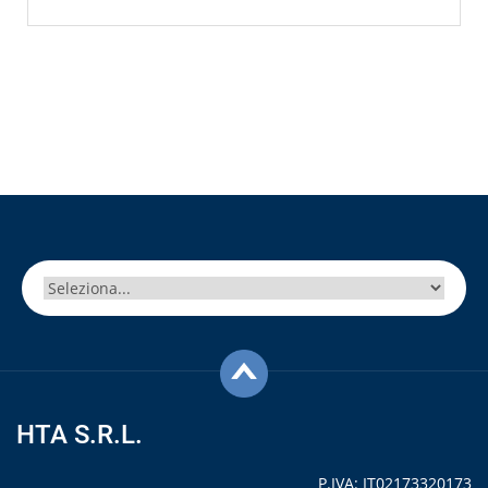
Non trovate il vostro modello?
Probabilmente è disponibile una versione OEM degli
HTA S.R.L.
autocampionatori HTA dedicata al vostro GC.
Contattateci per verificare!
P.IVA: IT02173320173