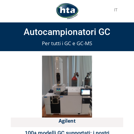
IT
Autocampionatori GC
Per tutti i GC e GC-MS
Agilent
100+ modelli GC supportati: i nostri