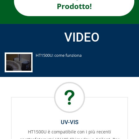
Prodotto!
VIDEO
HT1500U: come funziona
UV-VIS
HT1500U è compatibile con i più recenti
Contattaci 