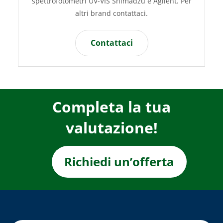
ttrofotometri UV-VIS Shimadzu e Agilent. Per
e sul m
altri brand contattaci.
Contattaci
Completa la tua
valutazione!
Richiedi un’offerta