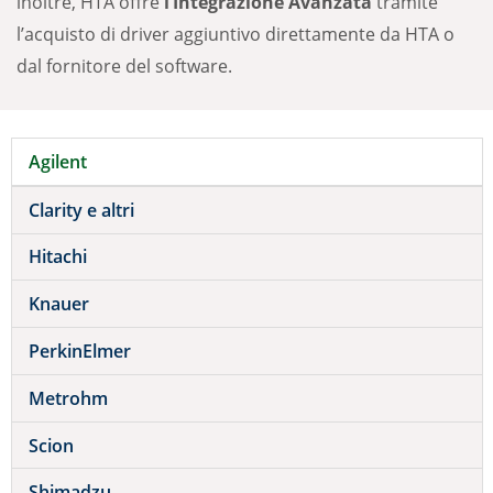
inoltre, HTA offre
l’Integrazione Avanzata
tramite
l’acquisto di driver aggiuntivo direttamente da HTA o
dal fornitore del software.
Agilent
Clarity e altri
Hitachi
Knauer
PerkinElmer
Metrohm
Scion
Shimadzu