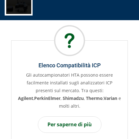
bilità ICP
FAQ
HTA possono essere
Avete domande sulla compatibilità co
gli analizzatori ICP
ICP o sull’integrazione con il sof
o. Tra questi:
acquisizione?
Visionate le domande
adzu
,
Thermo
,
Varian
e
sugli autocampionatori ICP di 
tri.
Per saperne di più
 di più