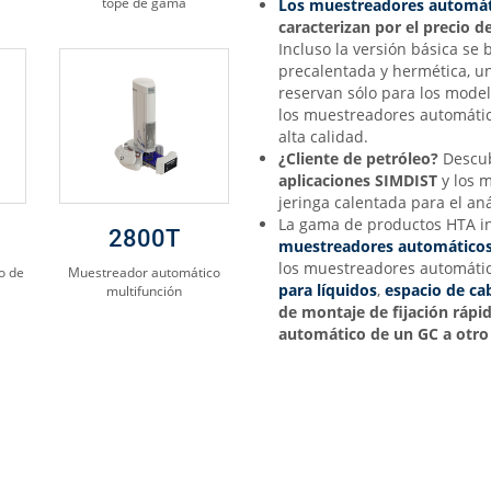
tope de gama
Los muestreadores automát
caracterizan por el precio 
Incluso la versión básica se
precalentada y hermética, 
reservan sólo para los mode
los muestreadores automátic
alta calidad.
¿Cliente de petróleo?
Descub
aplicaciones SIMDIST
y los 
jeringa calentada para el an
La gama de productos HTA in
2800T
muestreadores automático
los muestreadores automáti
o de
Muestreador automático
para líquidos
,
espacio de ca
multifunción
de montaje de fijación ráp
automático de un GC a otro