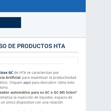
Marca de Analizador
Selecciona la marca de analizador
Más Info
USO DE PRODUCTOS HTA
icos GC
de HTA se caracterizan por
ia Artificial
, para maximizar la productividad
nálisis. Cliquen
aquí
para descubrir cómo esto
torio.
eador automático para su GC o GC-MS Scion?
omatiza la inyección de líquidos, espacio de
un único dispositivo con una relación