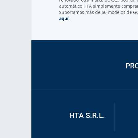
automático HTA simplemente compran
Suportamos más de 60 modelos de GC: 
aquí
.
PR
HTA S.R.L.