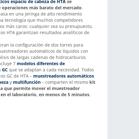
icos espacio de cabeza de HTA
se
de operaciones más barato del mercado
.
 basa en una jeringa de alto rendimiento
una tecnología que muchos competidores
los más caros: cualquier sea su presupuesto,
os HTA garantizan resultados analíticos de
ran la configuración de dos torres para
muestreadores automáticos de líquidos con
álisis de largas cadenas de hidrocarburos.
cluye 7
modelos diferentes de
s GC
que se adaptan a cada necesidad. Todos
cos GC de HTA –
muestreadores automáticos
beza
y
multifunción
– comparten el mismo
kit
ida que permite mover el muestreador
 en el laboratorio, en menos de 5 minutos
.