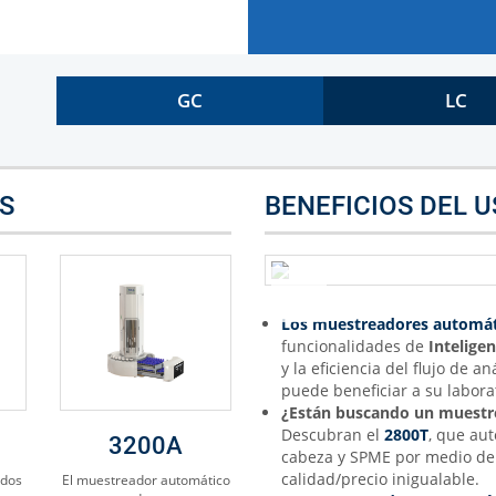
GC
LC
S
BENEFICIOS DEL 
Los muestreadores automát
funcionalidades de
Inteligenc
y la eficiencia del flujo de a
puede beneficiar a su labora
¿Están buscando un muestr
Descubran el
2800T
, que aut
3200A
cabeza y SPME por medio de 
calidad/precio inigualable.
idos
El muestreador automático