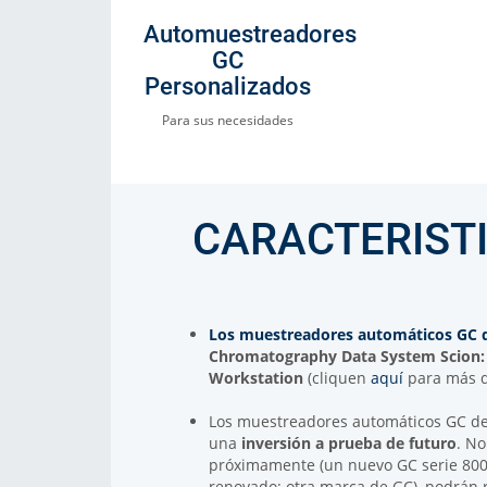
Automuestreadores
GC
Personalizados
Para sus necesidades
CARACTERIST
Los muestreadores automáticos GC 
Chromatography Data System Scion:
Workstation
(cliquen
aquí
para más de
Los muestreadores automáticos GC d
una
inversión a prueba de futuro
. N
próximamente (un nuevo GC serie 8000
renovado; otra marca de GC), podrán 