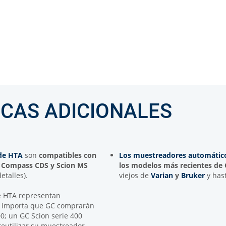
ICAS ADICIONALES
de HTA
son
compatibles con
Los muestreadores automátic
 Compass CDS y Scion MS
los modelos más recientes de 
talles).
viejos de
Varian
y
Bruker
y has
e HTA representan
o importa que GC comprarán
; un GC Scion serie 400
reutilizar su muestreador