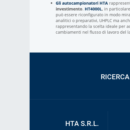
Gli autocampionatori HTA
rappresen
investimento
.
HT4000L
,
in particolar
può essere riconfigurato in modo mira
analitici o preparativi, UHPLC ma anch
rappresentando la scelta ideale per ad
cambiamenti nel flusso di lavoro del l
RICERC
HTA S.R.L.