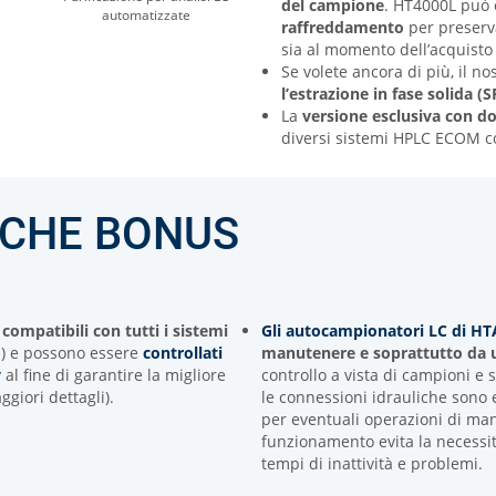
del campione
. HT4000L può 
automatizzate
raffreddamento
per preserv
sia al momento dell’acquisto
Se volete ancora di più, il no
l’estrazione in fase solida (
La
versione esclusiva con do
diversi sistemi HPLC ECOM c
ICHE BONUS
o
compatibili con tutti i sistemi
Gli autocampionatori LC di H
.) e possono essere
controllati
manutenere e soprattutto da u
y
al fine di garantire la migliore
controllo a vista di campioni e
giori dettagli).
le connessioni idrauliche sono 
per eventuali operazioni di manu
funzionamento evita la necessit
tempi di inattività e problemi.