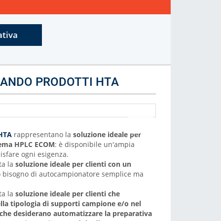
Seleziona in base al marchio dell analizzatore
Visualizza
ativa
ZANDO PRODOTTI HTA
 HTA
rappresentano la
soluzione ideale per
stema HPLC ECOM
: è disponibile un'ampia
isfare ogni esigenza.
ta la
soluzione ideale per
clienti con un
 bisogno di autocampionatore semplice ma
ta la
soluzione ideale per clienti
che
nella tipologia di supporti campione e/o
nel
 che
desiderano automatizzare la preparativa