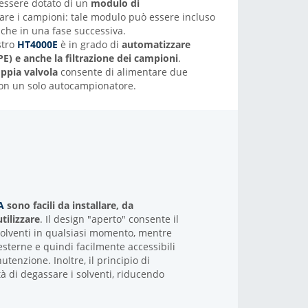
essere dotato di un
modulo di
are i campioni: tale modulo può essere incluso
 che in una fase successiva.
stro
HT4000E
è in grado di
automatizzare
SPE) e anche la filtrazione dei campioni
.
ppia valvola
consente di alimentare due
on un solo autocampionatore.
TA
sono facili da installare, da
tilizzare
. Il design "aperto" consente il
 solventi in qualsiasi momento, mentre
esterne e quindi facilmente accessibili
tenzione. Inoltre, il principio di
à di degassare i solventi, riducendo