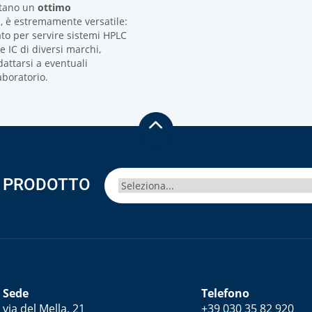
tano un
ottimo
e, è estremamente versatile:
to per servire sistemi HPLC
e IC di diversi marchi,
attarsi a eventuali
aboratorio.
A PRODOTTO
Sede
Telefono
via del Mella, 21
+39 030 35 82 920