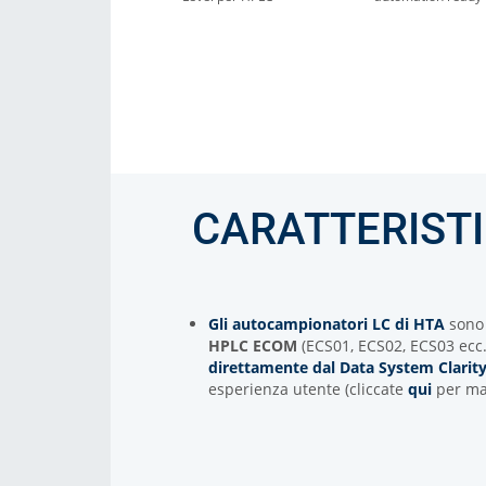
CARATTERIST
Gli autocampionatori LC di HTA
son
HPLC ECOM
(ECS01, ECS02, ECS03 ecc
direttamente dal Data System Clarit
esperienza utente (cliccate
qui
per mag