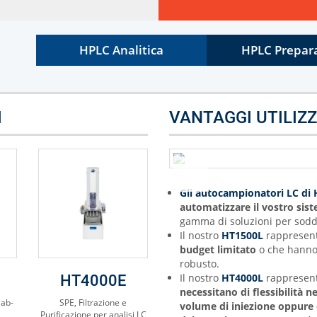
HPLC Analitica
HPLC Prepar
I
VANTAGGI UTILIZ
Gli autocampionatori LC di
automatizzare il vostro si
gamma di soluzioni per sodd
Il nostro
HT1500L
rappresen
budget limitato
o che hanno
robusto.
Il nostro
HT4000L
rappresen
HT4000E
necessitano di flessibilità 
lab-
SPE, Filtrazione e
volume di iniezione oppure
Purificazione per analisi LC