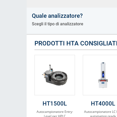
Consumabili
Quale analizzatore?
Soluzioni
Scegli il tipo di analizzatore
PRODOTTI HTA CONSIGLIAT
HT1500L
HT4000L
Autocampionatore Entry-
Autocampionatore LC 
Level per HPLC
automation ready