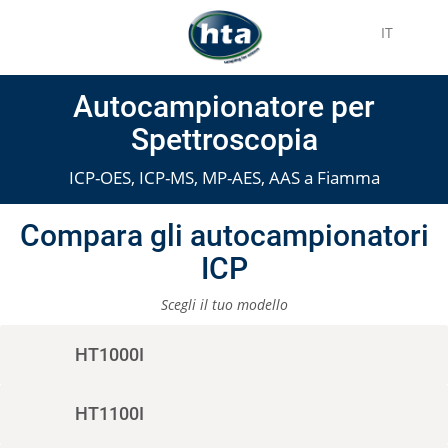
IT
Autocampionatore per
Spettroscopia
ICP-OES, ICP-MS, MP-AES, AAS a Fiamma
Compara gli autocampionatori
ICP
Scegli il tuo modello
HT1000I
HT1100I