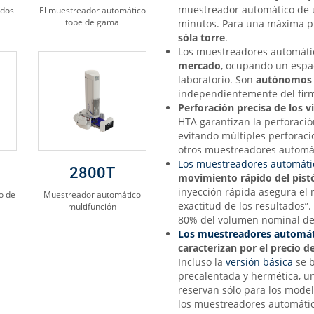
muestreador automático de u
idos
El muestreador automático
tope de gama
minutos. Para una máxima p
s
ó
la torre
.
Los muestreadores automáti
mercado
, ocupando un espa
laboratorio. Son
autónomo
independientemente del firm
Perforación precisa de los v
HTA garantizan la perforació
evitando múltiples perforac
otros muestreadores automá
Los muestreadores automáti
2800T
movimiento rápido del pist
inyección rápida asegura el 
o de
Muestreador automático
exactitud de los resultados”.
multifunción
80% del volumen nominal de l
Los muestreadores automáti
caracterizan por el precio
de
Incluso la
versión básica
se b
precalentada y hermética, 
reservan sólo para los mode
los muestreadores automátic