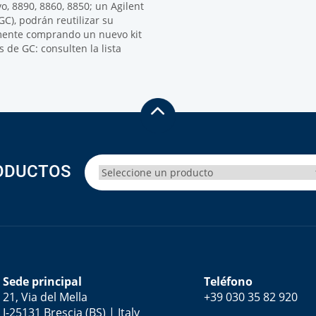
, 8890, 8860, 8850; un Agilent
C), podrán reutilizar su
ente comprando un nuevo kit
de GC: consulten la lista
ODUCTOS
Sede principal
Teléfono
21, Via del Mella
+39 030 35 82 920
I-25131 Brescia (BS) | Italy