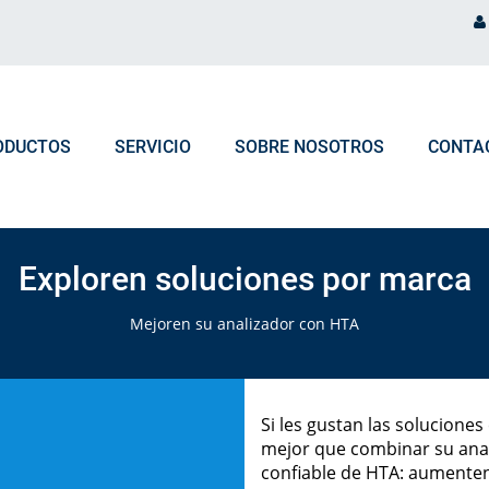
ODUCTOS
SERVICIO
SOBRE NOSOTROS
CONTA
PROCESAMIENTO DE PEDIDO
NOTICIAS Y EVENTOS
Selecciona los productos según
Exploren soluciones por marca
Marca de Analizador
Preguntas frecuentes Pedidos & Logística
Blog
Mejoren su analizador con HTA
Tipo de Analizador
Eventos
Si les gustan las solucione
mejor que combinar su anal
confiable de HTA: aumenten