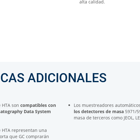
alta calidad.
ICAS ADICIONALES
e HTA son
compatibles con
Los muestreadores automático
omatography Data System
los detectores de masa
5971/59
masa de terceros como JEOL, L
e HTA representan una
porta que GC comprarán