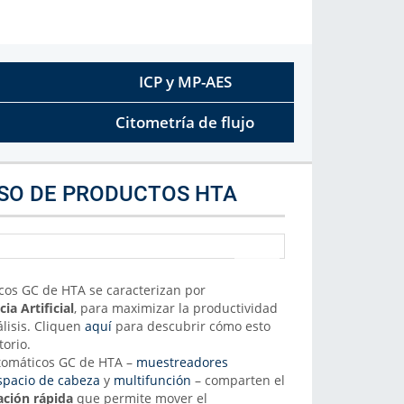
Marca de Analizador
Selecciona la marca de analizador
Más Info
ICP y MP-AES
Citometría de flujo
USO DE PRODUCTOS HTA
os GC de HTA se caracterizan por
cia Artificial
, para maximizar la productividad
nálisis. Cliquen
aquí
para descubrir cómo esto
torio.
tomáticos GC de HTA –
muestreadores
spacio de cabeza
y
multifunción
– comparten el
jación rápida
que permite mover el