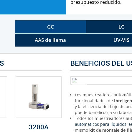
presupuesto reducido.
GC
LC
AAS de llama
UV-VIS
S
BENEFICIOS DEL 
Los muestreadores automátic
funcionalidades de
Inteligen
y la eficiencia del flujo de a
puede beneficiar a su labora
Todos los muestreadores au
automáticos para líquidos
,
e
3200A
mismo
kit de montaje de fi