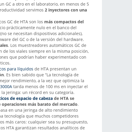
n GC a otro en el laboratorio, en menos de 5
roductividad servimos
2 inyectores con una
cos GC de HTA son los
más compactos del
cio prácticamente nulo en el banco del
s
(no se necesitan dispositivos adicionales),
ware del GC o de la versión del hardware.
iales
. Los muestreadores automáticos GC de
n de los viales siempre en la misma posición,
iones que podrían haber experimentado con
ticos.
cos para líquidos
de HTA presentan un
ón
. Es bien sabido que “La tecnología de
mejor rendimiento, a la vez que optimiza la
3000A
tarda menos de 100 ms en inyectar el
a jeringa: un récord en su categoría.
cos de espacio de cabeza
de HTA se
 operaciones más barato del mercado
.
asa en una jeringa de alto rendimiento
una tecnología que muchos competidores
los más caros: cualquier sea su presupuesto,
os HTA garantizan resultados analíticos de