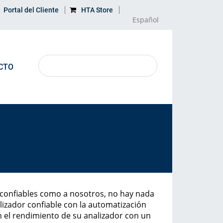
Portal del Cliente
HTA Store
Español
CTO
APRENDE MÁS
MAPA
Aplicaciones
Dirección
Producto descontinuado
s confiables como a nosotros, no hay nada
Glosario
izador confiable con la automatización
 el rendimiento de su analizador con un
Impacto ambiental