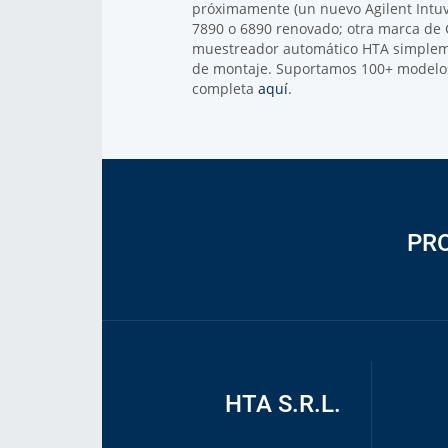
próximamente (un nuevo Agilent Intuvo
7890 o 6890 renovado; otra marca de G
muestreador automático HTA simplem
de montaje. Suportamos 100+ modelos 
completa
aquí
.
PR
HTA S.R.L.