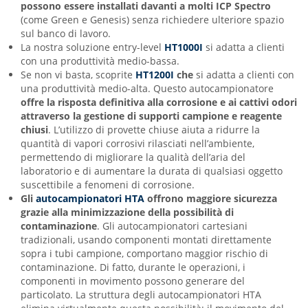
possono essere installati davanti a molti ICP Spectro
(come Green e Genesis) senza richiedere ulteriore spazio
sul banco di lavoro.
La nostra soluzione entry-level
HT1000I
si adatta a clienti
con una produttività medio-bassa.
Se non vi basta, scoprite
HT1200I
che
si adatta a clienti con
una produttività medio-alta. Questo autocampionatore
offre la risposta definitiva alla corrosione e ai cattivi odori
attraverso la gestione di supporti campione e reagente
chiusi
. L’utilizzo di provette chiuse aiuta a ridurre la
quantità di vapori corrosivi rilasciati nell’ambiente,
permettendo di migliorare la qualità dell’aria del
laboratorio e di aumentare la durata di qualsiasi oggetto
suscettibile a fenomeni di corrosione.
Gli
autocampionatori HTA
offrono maggiore sicurezza
grazie alla minimizzazione della possibilità di
contaminazione
. Gli autocampionatori cartesiani
tradizionali, usando componenti montati direttamente
sopra i tubi campione, comportano maggior rischio di
contaminazione. Di fatto, durante le operazioni, i
componenti in movimento possono generare del
particolato. La struttura degli autocampionatori HTA