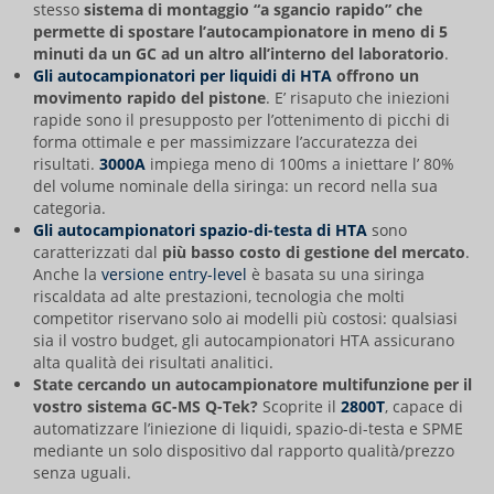
stesso
sistema di montaggio “a sgancio rapido” che
permette di spostare l’autocampionatore in meno di 5
minuti da un GC ad un altro all’interno del laboratorio
.
Gli autocampionatori per liquidi di HTA
offrono un
movimento rapido del pistone
. E’ risaputo che iniezioni
rapide sono il presupposto per l’ottenimento di picchi di
forma ottimale e per massimizzare l’accuratezza dei
risultati.
3000A
impiega meno di 100ms a iniettare l’ 80%
del volume nominale della siringa: un record nella sua
categoria.
Gli autocampionatori spazio-di-testa di HTA
sono
caratterizzati dal
più basso costo di gestione del mercato
.
Anche la
versione entry-level
è basata su una siringa
riscaldata ad alte prestazioni, tecnologia che molti
competitor riservano solo ai modelli più costosi: qualsiasi
sia il vostro budget, gli autocampionatori HTA assicurano
alta qualità dei risultati analitici.
State cercando un autocampionatore multifunzione per il
vostro sistema GC-MS
Q-Tek
?
Scoprite il
2800T
, capace di
automatizzare l’iniezione di liquidi, spazio-di-testa e SPME
mediante un solo dispositivo dal rapporto qualità/prezzo
senza uguali.