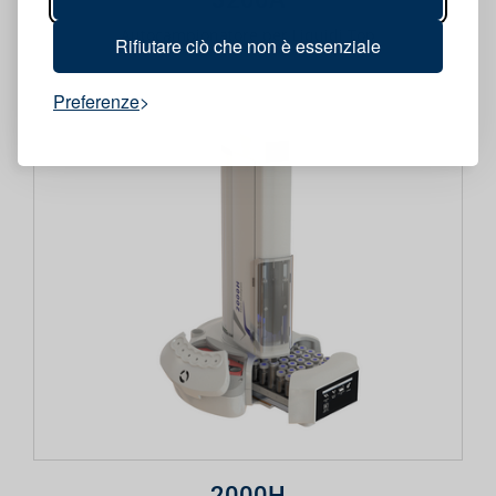
Autocampionatore per Liquidi Top
Rifiutare ciò che non è essenziale
Preferenze
2000H