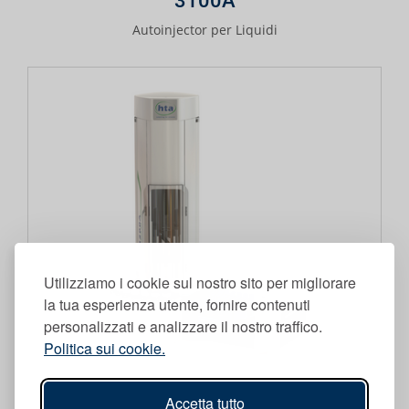
3100A
Autoinjector per Liquidi
Utilizziamo i cookie sul nostro sito per migliorare
la tua esperienza utente, fornire contenuti
personalizzati e analizzare il nostro traffico.
Politica sui cookie.
Accetta tutto
3200A