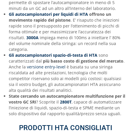
permette di spostare l’autocampionatore in meno di 5
minuti da un GC ad un altro all’interno del laboratorio.
Gli autocampionatori per liquidi di HTA
offrono un
movimento rapido del pistone
. E’ risaputo che iniezioni
rapide sono il presupposto per l’ottenimento di picchi di
forma ottimale e per massimizzare l’accuratezza dei
risultati.
3000A
impiega meno di 100ms a iniettare l’ 80%
del volume nominale della siringa: un record nella sua
categoria.
Gli autocampionatori spazio-di-testa di HTA
sono
caratterizzati dal
più basso costo di gestione del mercato
.
Anche la
versione entry-level
è basata su una siringa
riscaldata ad alte prestazioni, tecnologia che molti
competitor riservano solo ai modelli più costosi: qualsiasi
sia il vostro budget, gli autocampionatori HTA assicurano
alta qualità dei risultati analitici.
State cercando un
autocampionatore multifunzione per il
vostro GC
SRI
? Scoprite il
2800T
, capace di automatizzare
l’iniezione di liquidi, spazio-di-testa e SPME mediante un
solo dispositivo dal rapporto qualità/prezzo senza uguali.
PRODOTTI HTA CONSIGLIATI