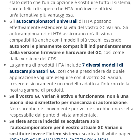
stato detto che l’unica opzione è sostituire tutto il sistema,
sarete felici di sapere che HTA può invece offrirvi
un'alternativa più vantaggiosa.
Gli
autocampionatori universali
di HTA possono
effettivamente estendere la vita del vostro GC Varian. Gli
autocampionatori di HTA assicurano un’altissima
compatibilità anche con i modelli più vecchi, essendo
autonomi e pienamente compatibili
indipendentemente
dalla versione firmware e hardware del GC
, così come
dalla versione del CDS.
La gamma di prodotti HTA include
7 diversi modelli di
autocampionatori GC
, così che a prescindere da quale
applicazione vogliate eseguire con il vostro GC Varian,
troverete sicuramente un modello adatto all’interno della
nostra gamma di prodotti.
Se il vostro GC Varian è attivo e funzionante, non è una
buona idea dismetterlo per mancanza di automazione
.
Non sarebbe nè conveniente per voi nè sarebbe una scelta
resposabile dal punto di vista ambientale.
Se siete ancora indecisi se acquistare solo
l'autocampionatore per il vostro attuale GC Varian o
sostituire invece l’intero sistema
, scaricate il white paper
"
REVAMP YOUR ANALYTICAL SYSTEM BY A NEW