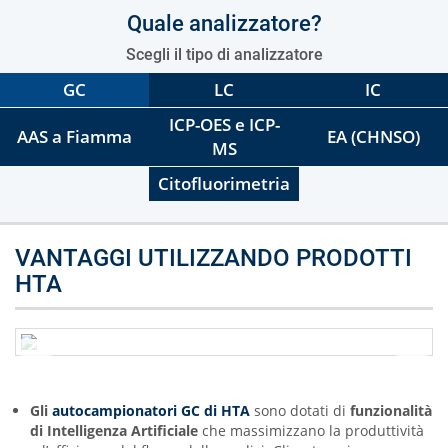
Quale analizzatore?
Scegli il tipo di analizzatore
GC
LC
IC
ICP-OES e ICP-
AAS a Fiamma
EA (CHNSO)
MS
Citofluorimetria
VANTAGGI UTILIZZANDO PRODOTTI
HTA
Gli
autocampionatori GC di HTA
sono dotati di
funzionalità
di Intelligenza Artificiale
che massimizzano la produttività