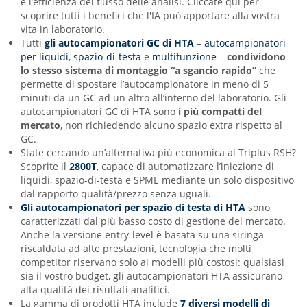
e l’efficienza del flusso delle analisi. Cliccate qui per
scoprire tutti i benefici che l'IA può apportare alla vostra
vita in laboratorio.
Tutti
gli autocampionatori GC di HTA
–
autocampionatori
per liquidi
,
spazio-di-testa
e
multifunzione
–
condividono
lo stesso sistema di montaggio “a sgancio rapido”
che
permette di spostare l’autocampionatore in meno di 5
minuti da un GC ad un altro all’interno del laboratorio. Gli
autocampionatori GC di HTA sono
i più compatti del
mercato
, non richiedendo alcuno spazio extra rispetto al
GC.
State cercando un’alternativa più economica al Triplus RSH?
Scoprite il
2800T
, capace di automatizzare l’iniezione di
liquidi, spazio-di-testa e SPME mediante un solo dispositivo
dal rapporto qualità/prezzo senza uguali.
Gli autocampionatori per spazio di testa di HTA
sono
caratterizzati dal più basso costo di gestione del mercato.
Anche la versione entry-level è basata su una siringa
riscaldata ad alte prestazioni, tecnologia che molti
competitor riservano solo ai modelli più costosi: qualsiasi
sia il vostro budget, gli autocampionatori HTA assicurano
alta qualità dei risultati analitici.
La gamma di prodotti HTA include
7 diversi modelli di